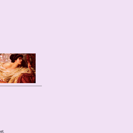
KT
 informace, zavolejte
ište
et.