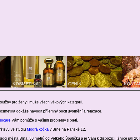
KOSMETIKA
CENÍK
KONTA
Informace o kosmetických
Přehled cen kosmetického
Kontaktní
službách
ošetření
nebo nap
služby pro ženy i muže všech věkových kategorií.
osmetika dokáže navodit příjemný pocit uvolnění a relaxace.
socare
Vám pomůže s Vašimi problémy s pletí.
vštěvu ve studiu
Modrá kočka
v Brně na Panské 12.
rdci města Brna, 50 metrů od Velkého Špalíčku a je Vám k dispozici již více jak 20 l